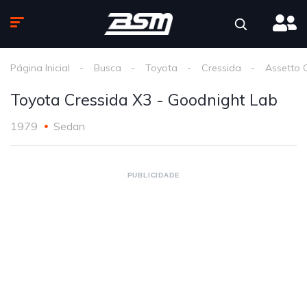
Página Inicial
Busca
Toyota
Cressida
Assetto 
Toyota Cressida X3 - Goodnight Lab
1979
Sedan
PUBLICIDADE