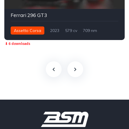
Ferrari 296 GT3
Assetto Corsa
2023
579 cv
709 nm
Traseira - RWD
GT3
Track
⬇ 6 downloads