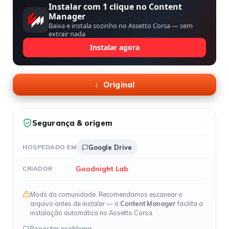
Instalar com 1 clique no Content
Manager
Baixa e instala sozinho no Assetto Corsa — sem
extrair nada
Instalar agora
Original
Segurança & origem
HOSPEDADO EM
Google Drive
Goodnight Lab
CRIADOR
Mods da comunidade. Recomendamos escanear o
arquivo antes de instalar — o
Content Manager
facilita a
instalação automática no Assetto Corsa.
Reportar problema