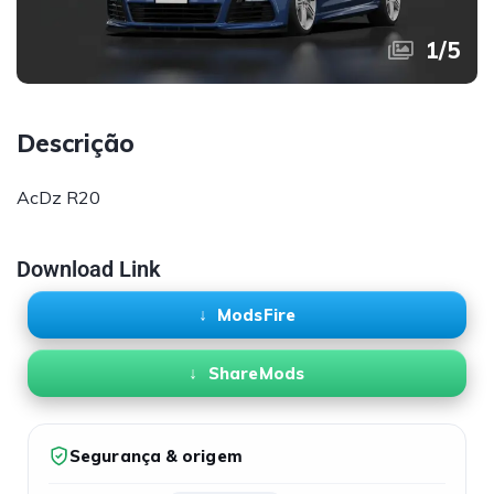
1
/
5
Descrição
AcDz R20
Download Link
ModsFire
ShareMods
Segurança & origem