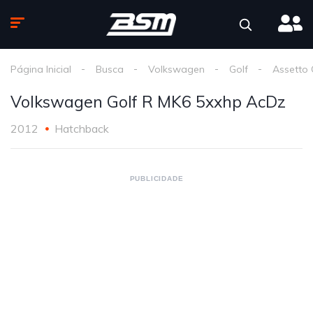
Página Inicial
Busca
Volkswagen
Golf
Assetto
Volkswagen Golf R MK6 5xxhp AcDz
2012
Hatchback
PUBLICIDADE