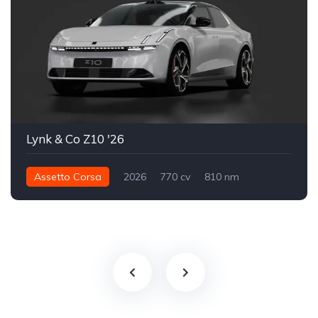
Lynk & Co Z10 '26
Assetto Corsa
2026
770 cv
810 nm
Integral - AWD
Street