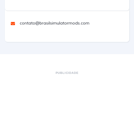
contato@brasilsimulatormods.com
PUBLICIDADE