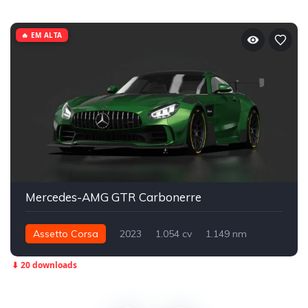
🔥 EM ALTA
Mercedes-AMG GTR Carbonerre
Assetto Corsa
2023
1.054 cv
1.149 nm
Traseira - RWD
Street
⬇ 20 downloads