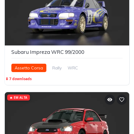
Subaru Impreza WRC 99/2000
Assetto Corsa
Rally
WRC
⬇ 7 downloads
🔥 EM ALTA