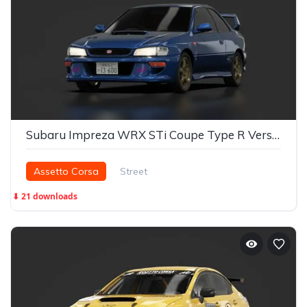
Subaru Impreza WRX STi Coupe Type R Version V (GC8F) Bunta Fujiwara's
Assetto Corsa
Street
⬇ 21 downloads