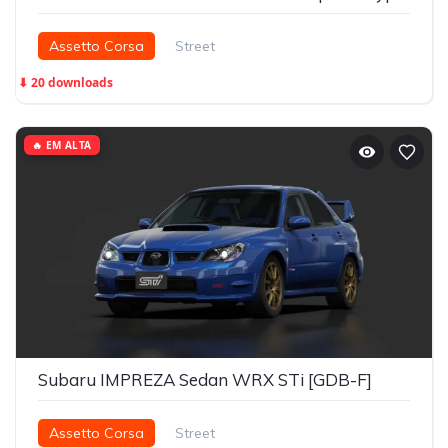
Assetto Corsa
Street
⬇ 20 downloads
🔥 EM ALTA
Subaru IMPREZA Sedan WRX STi [GDB-F]
Assetto Corsa
Street