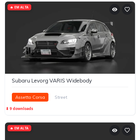
🔥 EM ALTA
Subaru Levorg VARIS Widebody
Assetto Corsa
Street
⬇ 9 downloads
🔥 EM ALTA