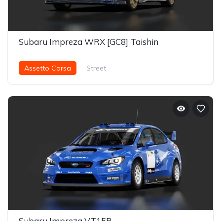
Subaru Impreza WRX [GC8] Taishin
Assetto Corsa
Street
Subaru Impreza VT15R