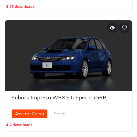
⬇ 25 downloads
Subaru Impreza WRX STi Spec-C (GRB)
Assetto Corsa
Street
⬇ 7 downloads