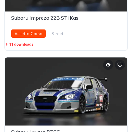
Subaru Impreza 22B STi Kas
Assetto Corsa
Street
⬇ 11 downloads
Subaru Levorg BTCC