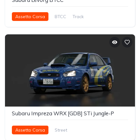
Assetto Corsa
BTCC
Track
Subaru Impreza WRX [GDB] STi Jungle-P
Assetto Corsa
Street