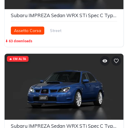
Subaru IMPREZA Sedan WRX STi Spec C Type RA [GDB-F]
Assetto Corsa
Street
⬇ 63 downloads
🔥 EM ALTA
Subaru IMPREZA Sedan WRX STi Spec C Type RA-R [GDB-G]