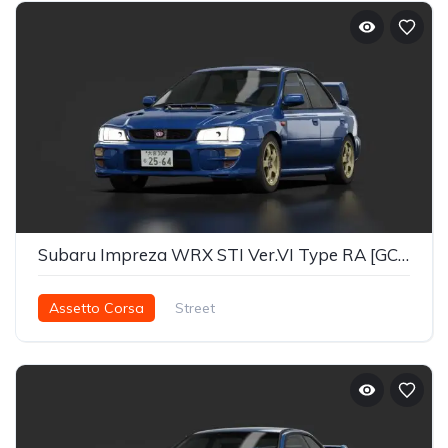
Subaru Impreza WRX STI Ver.VI Type RA [GC8] 99'
Assetto Corsa
Street