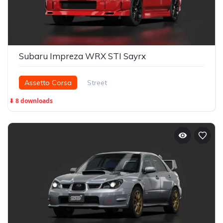
Subaru Impreza WRX STI Sayrx
Assetto Corsa
Street
⬇ 8 downloads