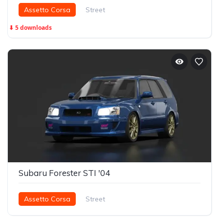
Assetto Corsa
Street
⬇ 5 downloads
Subaru Forester STI '04
Assetto Corsa
Street