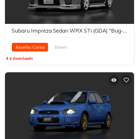
Subaru Impreza Sedan WRX STi (GDA) "Bug-eye" Street Look
Assetto Corsa
Street
⬇ 6 downloads