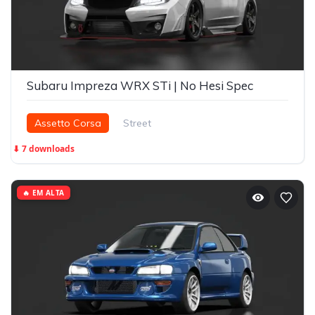
Subaru Impreza WRX STi | No Hesi Spec
Assetto Corsa
Street
⬇ 7 downloads
🔥 EM ALTA