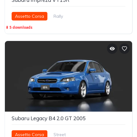
Assetto Corsa
Rally
⬇ 5 downloads
Subaru Legacy B4 2.0 GT 2005
Assetto Corsa
Street