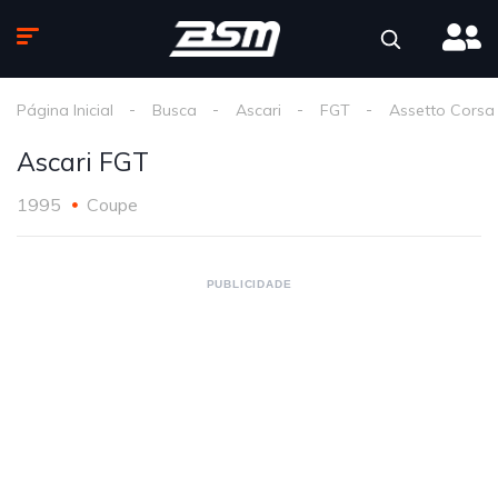
Página Inicial
Busca
Ascari
FGT
Assetto Corsa
Ascari FGT
1995
Coupe
PUBLICIDADE