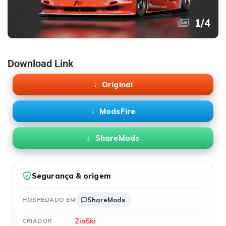
1
/
4
Download Link
Original
ModsFire
ShareMods
Segurança & origem
HOSPEDADO EM
ShareMods
Zin5ki
CRIADOR