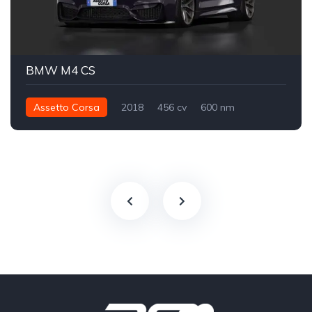
BMW M4 CS
Assetto Corsa
2018
456 cv
600 nm
Traseira - RWD
Street