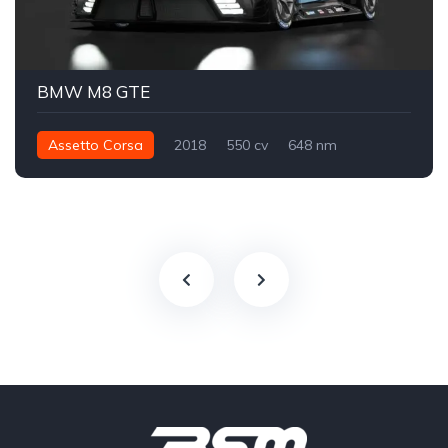
BMW M8 GTE
Assetto Corsa
2018
550 cv
648 nm
Traseira - RWD
GTE