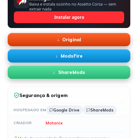
Baixa e instala sozinho no Assetto Corsa — sem
extrair nada
Instalar agora
Original
ModsFire
ShareMods
Segurança & origem
HOSPEDADO EM
Google Drive
ShareMods
Motanix
CRIADOR