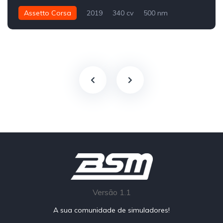
Assetto Corsa
2019
340 cv
500 nm
Traseira - RWD
Street
Versão 1.1
A sua comunidade de simuladores!