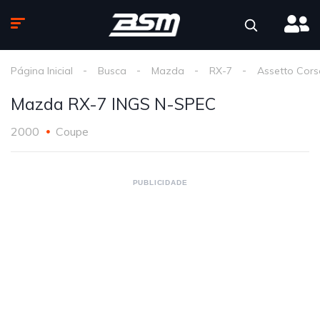
Página Inicial
Busca
Mazda
RX-7
Assetto Cors
Mazda RX-7 INGS N-SPEC
2000
Coupe
PUBLICIDADE