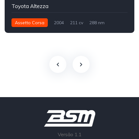
Toyota Altezza
Assetto Corsa
2004
211 cv
288 nm
Traseira - RWD
Street
Versão 1.1