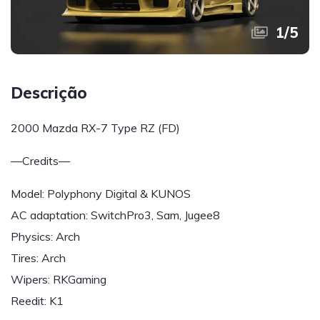
1
/
5
Descrição
2000 Mazda RX-7 Type RZ (FD)
—Credits—
Model: Polyphony Digital & KUNOS
AC adaptation: SwitchPro3, Sam, Jugee8
Physics: Arch
Tires: Arch
Wipers: RKGaming
Reedit: K1