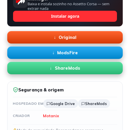
Baixa e instala sozinho no Assetto Corsa — sem
extrair nada
Instalar agora
Original
ModsFire
ShareMods
Segurança & origem
HOSPEDADO EM
Google Drive
ShareMods
Motanix
CRIADOR