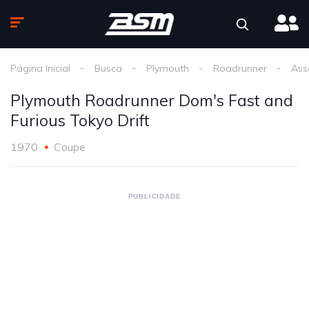
Página Inicial
Busca
Plymouth
Roadrunner
Ass
Plymouth Roadrunner Dom's Fast and
Furious Tokyo Drift
1970
Coupe
PUBLICIDADE