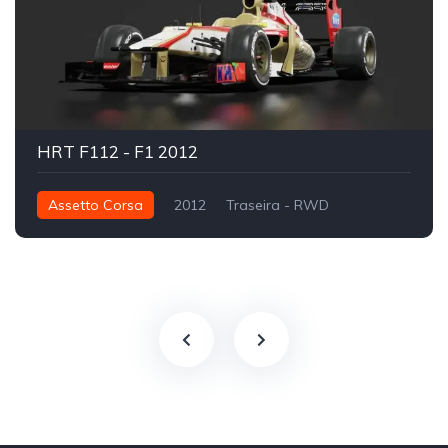
HRT F112 - F1 2012
Assetto Corsa
2012
Traseira - RWD
Fórmula 1
Track