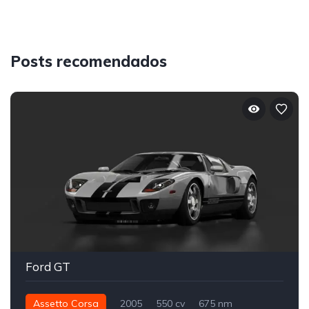
Posts recomendados
Ford GT
Assetto Corsa
2005
550 cv
675 nm