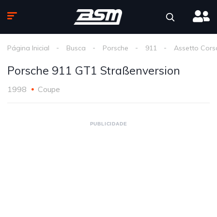
Página Inicial
Busca
Porsche
911
Assetto Cors
Porsche 911 GT1 Straßenversion
1998
Coupe
PUBLICIDADE