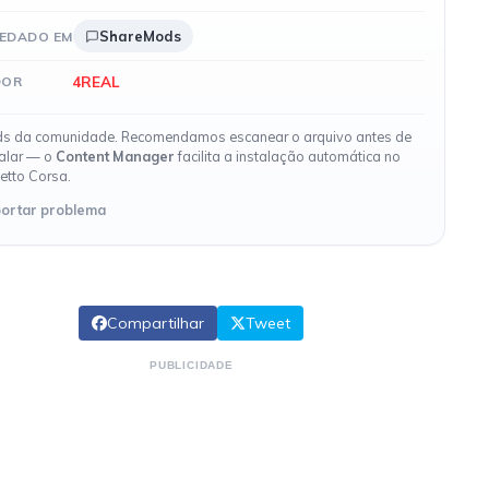
ShareMods
EDADO EM
4REAL
DOR
s da comunidade. Recomendamos escanear o arquivo antes de
talar — o
Content Manager
facilita a instalação automática no
etto Corsa.
ortar problema
Compartilhar
Tweet
PUBLICIDADE