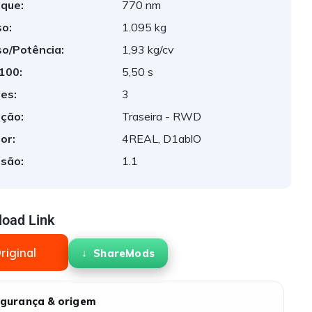
que:
770 nm
o:
1.095 kg
o/Potência:
1,93 kg/cv
 100:
5,50 s
es:
3
ção:
Traseira - RWD
or:
4REAL, D1ablO
são:
1.1
oad Link
riginal
ShareMods
gurança & origem