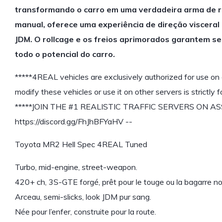
transformando o carro em uma verdadeira arma de 
manual, oferece uma experiência de direção visceral 
JDM. O rollcage e os freios aprimorados garantem s
todo o potencial do carro.
*****4REAL vehicles are exclusively authorized for use on
modify these vehicles or use it on other servers is strictly 
*****JOIN THE #1 REALISTIC TRAFFIC SERVERS ON A
https://discord.gg/FhJhBFYaHV --
Toyota MR2 Hell Spec 4REAL Tuned
Turbo, mid-engine, street-weapon.
420+ ch, 3S-GTE forgé, prêt pour le touge ou la bagarre no
Arceau, semi-slicks, look JDM pur sang.
Née pour l’enfer, construite pour la route.