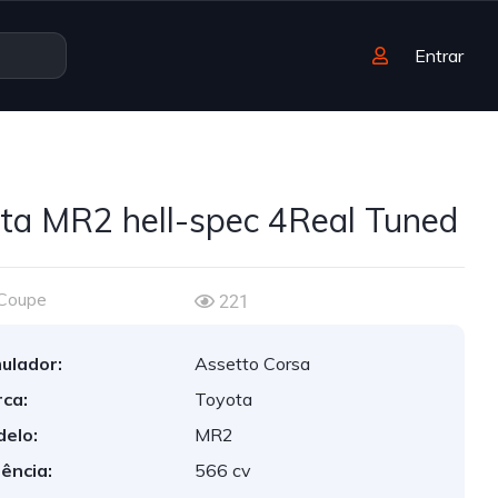
Entrar
ta MR2 hell-spec 4Real Tuned
Coupe
221
ulador:
Assetto Corsa
ca:
Toyota
elo:
MR2
ência:
566 cv