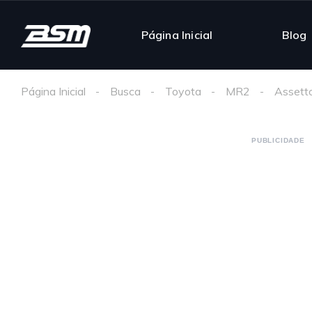
Página Inicial
Blog
Página Inicial
Busca
Toyota
MR2
Assett
PUBLICIDADE