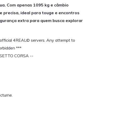
rua. Com apenas 1095 kg e câmbio
e precisa, ideal para touge e encontros
egurança extra para quem busca explorar
 official 4REAL© servers. Any attempt to
forbidden ***
SSETTO CORSA --
cturne.