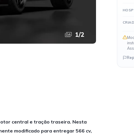
HOSP
CRIA
1
/
2
Mod
ins
Ass
Rep
or central e tração traseira. Nesta
ente modificado para entregar 566 cv,