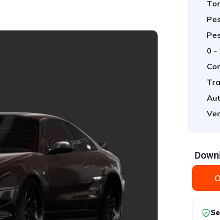
Tor
Pes
Pes
0 -
Cor
Tra
Aut
Ver
Downl
O
Se