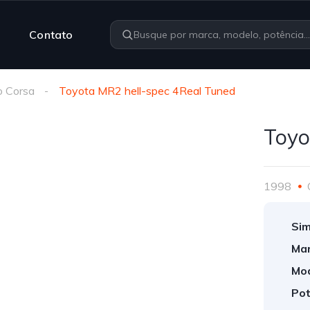
Contato
o Corsa
Toyota MR2 hell-spec 4Real Tuned
Toyo
1998
Sim
Mar
Mod
Pot