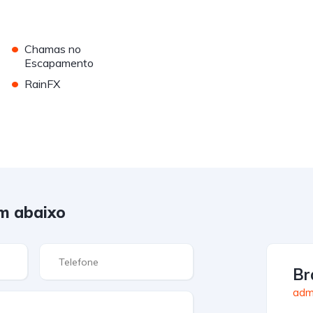
•
Chamas no
Escapamento
•
RainFX
m abaixo
Br
admi