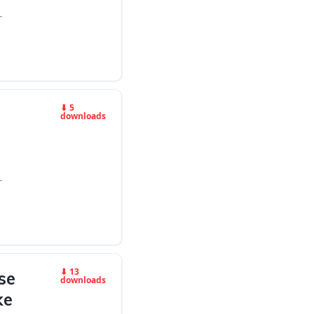
-
⬇ 5
downloads
-
⬇ 13
se
downloads
ke