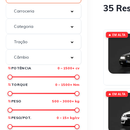
35 Re
🔥 EM ALTA
POTÊNCIA
0 – 1500+ cv
TORQUE
0 – 1500+ Nm
🔥 EM ALTA
PESO
500 – 3000+ kg
PESO/POT.
0 – 15+ kg/cv