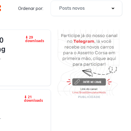
Posts novos
Ordenar por:
⬇ 29
0
downloads
ng
-
⬇ 21
PUBLICIDADE
downloads
-