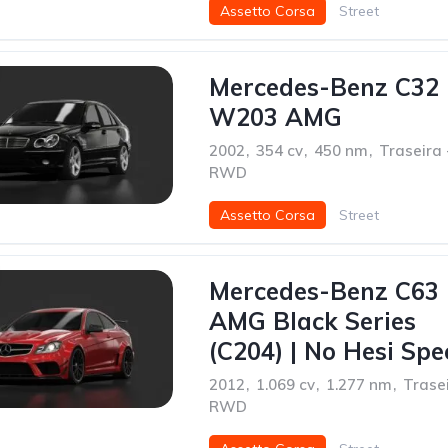
Assetto Corsa
Street
Mercedes-Benz C32
W203 AMG
2002
,
354 cv
,
450 nm
,
Traseira 
RWD
Assetto Corsa
Street
Mercedes-Benz C63
AMG Black Series
(C204) | No Hesi Spe
2012
,
1.069 cv
,
1.277 nm
,
Trasei
RWD