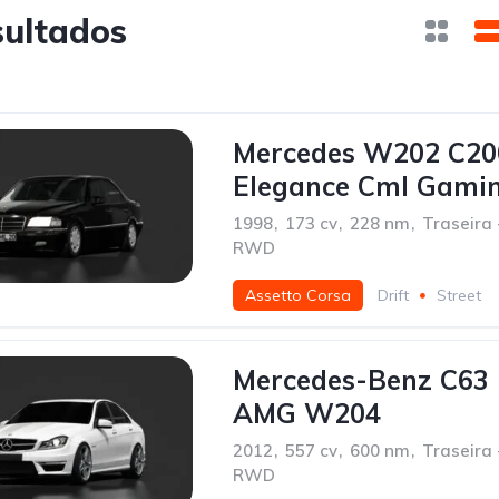
sultados
Mercedes W202 C20
Elegance Cml Gami
1998
,
173 cv
,
228 nm
,
Traseira 
RWD
Assetto Corsa
Drift
Street
Mercedes-Benz C63
AMG W204
2012
,
557 cv
,
600 nm
,
Traseira 
RWD