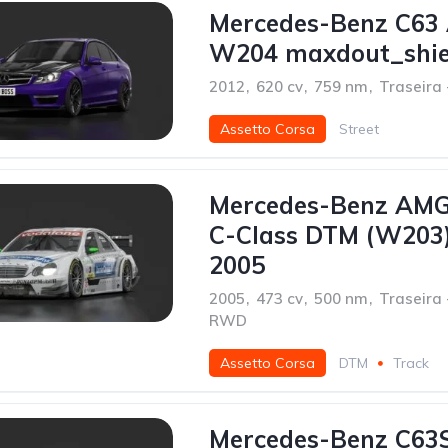
Mercedes-Benz C63
W204 maxdout_shie
2012
,
620 cv
,
759 nm
,
Traseira
Assetto Corsa
Street
Mercedes-Benz AM
C-Class DTM (W203
2005
2005
,
473 cv
,
500 nm
,
Traseira 
RWD
Assetto Corsa
DTM
Track
Mercedes-Benz C63