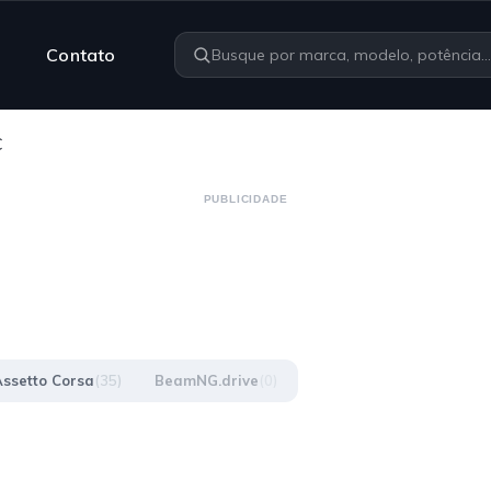
Contato
C
PUBLICIDADE
Assetto Corsa
(35)
BeamNG.drive
(0)