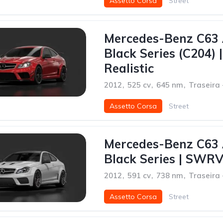
Assetto Corsa
Street
Mercedes-Benz C63
Black Series (C204) 
Realistic
2012
,
525 cv
,
645 nm
,
Traseira
Assetto Corsa
Street
Mercedes-Benz C63
Black Series | SWRV
2012
,
591 cv
,
738 nm
,
Traseira
Assetto Corsa
Street