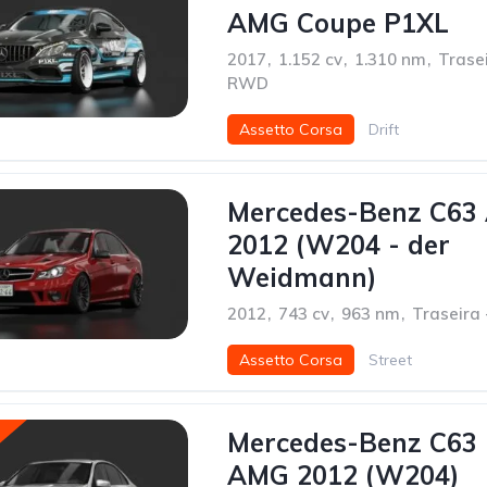
AMG Coupe P1XL
2017
,
1.152 cv
,
1.310 nm
,
Trasei
RWD
Assetto Corsa
Drift
Mercedes-Benz C63
2012 (W204 - der
Weidmann)
2012
,
743 cv
,
963 nm
,
Traseira
Assetto Corsa
Street
Mercedes-Benz C63
AMG 2012 (W204)