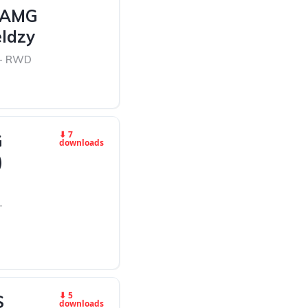
 AMG
ldzy
 - RWD
⬇ 7
G
downloads
)
-
⬇ 5
S
downloads