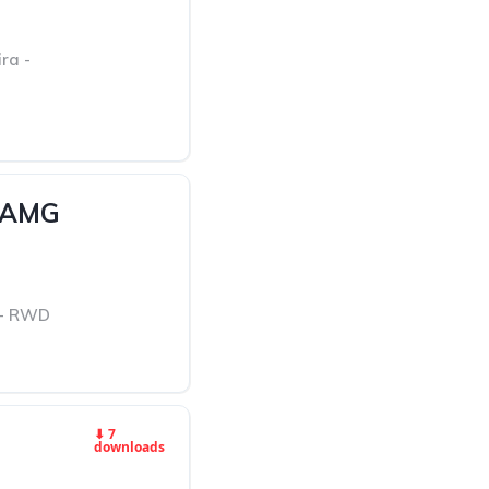
ra -
 AMG
 - RWD
⬇ 7
downloads