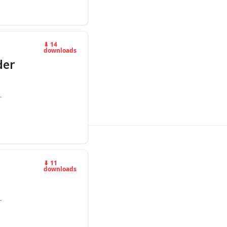
⬇ 14
downloads
der
-
⬇ 11
downloads
-