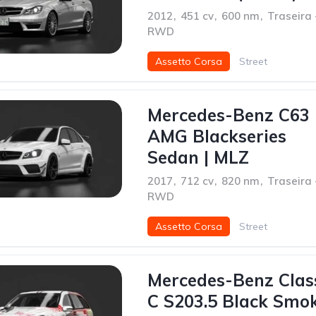
2012
,
451 cv
,
600 nm
,
Traseira 
RWD
Assetto Corsa
Street
Mercedes-Benz C63
AMG Blackseries
Sedan | MLZ
2017
,
712 cv
,
820 nm
,
Traseira 
RWD
Assetto Corsa
Street
Mercedes-Benz Clas
C S203.5 Black Smo