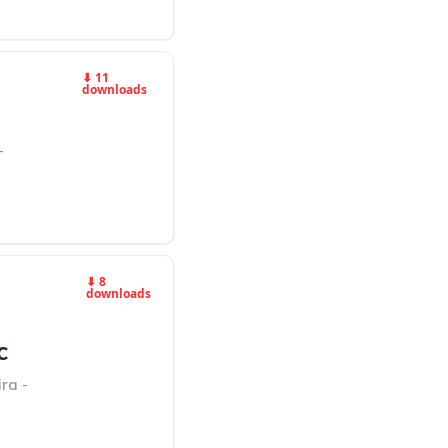
⬇ 11
downloads
-
⬇ 8
downloads
c
ra -