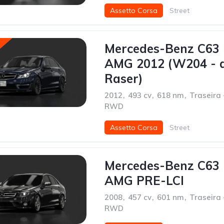
Assetto Corsa
Street
Mercedes-Benz C63
AMG 2012 (W204 - 
Raser)
2012
,
493 cv
,
618 nm
,
Traseira 
RWD
Assetto Corsa
Street
Mercedes-Benz C63
AMG PRE-LCI
2008
,
457 cv
,
601 nm
,
Traseira 
RWD