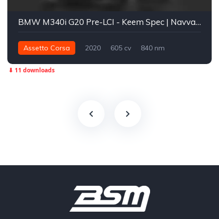
BMW M340i G20 Pre-LCI - Keem Spec | Navva x TGA
Assetto Corsa
2020
605 cv
840 nm
Integral - AWD
Street
⬇ 11 downloads