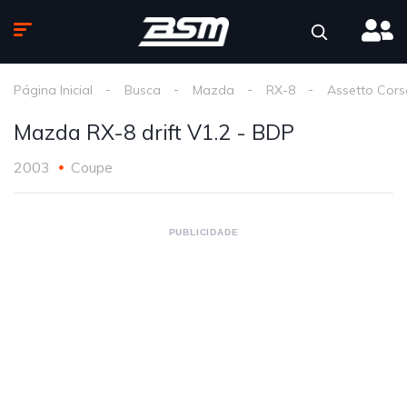
Página Inicial
Busca
Mazda
RX-8
Assetto Cors
Mazda RX-8 drift V1.2 - BDP
2003
Coupe
PUBLICIDADE