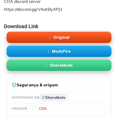
CDA discord server
https://discord.gg/V4uKByXPJ3
Download Link
Original
ModsFire
ShareMods
Segurança & origem
HOSPEDADO EM
ShareMods
CDA
CRIADOR