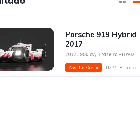
ultado
Porsche 919 Hybrid
2017
2017
,
900 cv
,
Traseira - RWD
Assetto Corsa
LMP1
Track