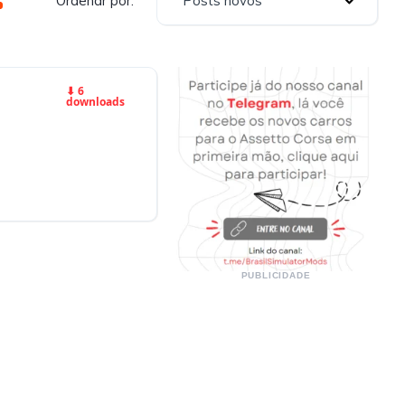
Posts novos
Ordenar por:
⬇ 6
downloads
PUBLICIDADE