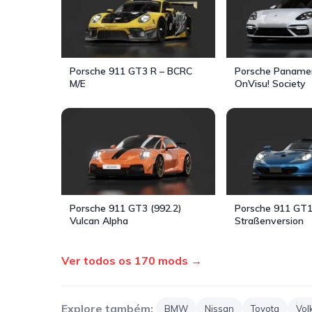
Porsche 911 GT3 R – BCRC
Porsche Panamer
M/E
OnVisu! Society
Porsche 911 GT3 (992.2)
Porsche 911 GT
Vulcan Alpha
Straßenversion
Ver todos os 170 mods →
Explore também:
BMW
Nissan
Toyota
Vol