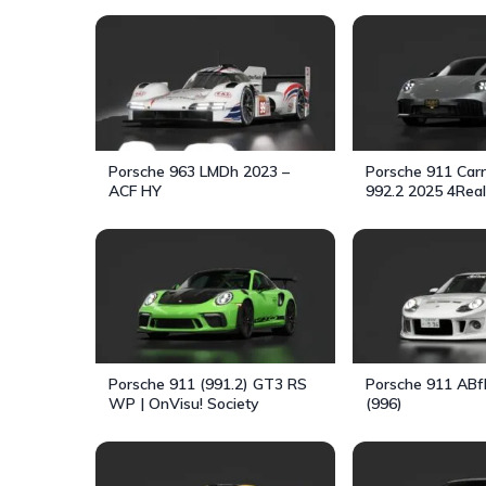
Porsche 963 LMDh 2023 –
Porsche 911 Car
ACF HY
992.2 2025 4Rea
Porsche 911 (991.2) GT3 RS
Porsche 911 ABf
WP | OnVisu! Society
(996)