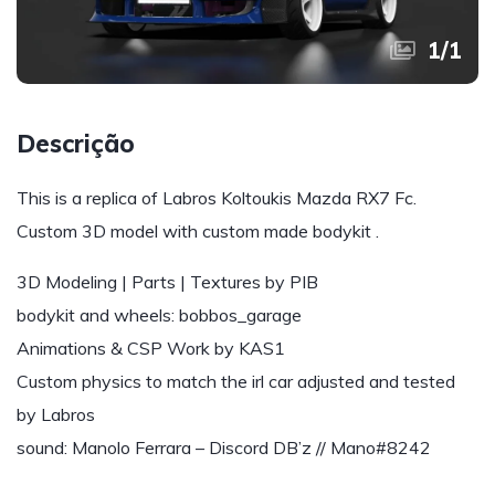
1
/
1
Descrição
This is a replica of Labros Koltoukis Mazda RX7 Fc.
Custom 3D model with custom made bodykit .
3D Modeling | Parts | Textures by PIB
bodykit and wheels: bobbos_garage
Animations & CSP Work by KAS1
Custom physics to match the irl car adjusted and tested
by Labros
sound: Manolo Ferrara – Discord DB’z // Mano#8242