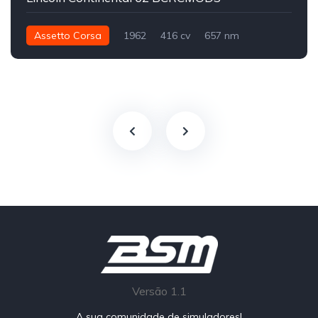
Assetto Corsa
1962
416 cv
657 nm
Traseira - RWD
Historic
Track
Versão 1.1
A sua comunidade de simuladores!