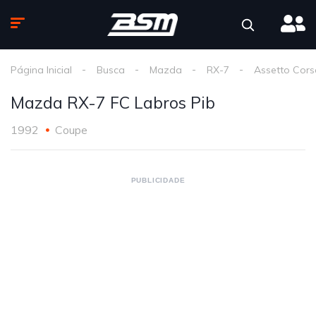
Página Inicial
Busca
Mazda
RX-7
Assetto Cors
Mazda RX-7 FC Labros Pib
1992
Coupe
PUBLICIDADE